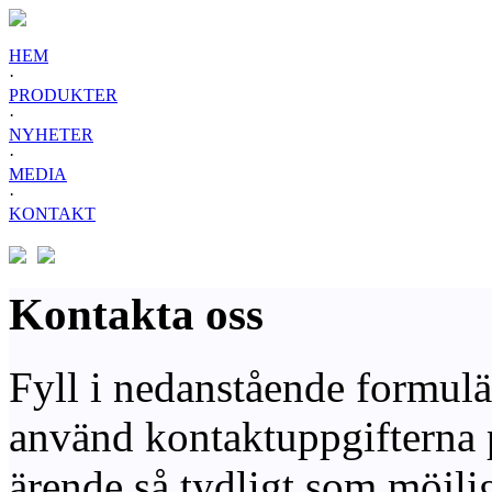
HEM
·
PRODUKTER
·
NYHETER
·
MEDIA
·
KONTAKT
Kontakta oss
Fyll i nedanstående formulär
använd kontaktuppgifterna på
ärende så tydligt som möjligt