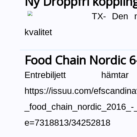
Ny Droppfri kopplin
TX- Den n
kvalitet
Food Chain Nordic 6-
Entrebiljett hä
https://issuu.com/efscandina
_food_chain_nordic_2016_
e=7318813/34252818