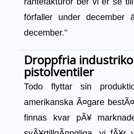
räntefakturor ber vi er se ti
förfaller under december 
december."
Droppfria industriko
pistolventiler
Todo flyttar sin produkt
amerikanska Ã¤gare bestÃ¤
finnas kvar pÃ¥ marknade
svÃ¥rtillgÃ¤ngliga, vi fÃ¥